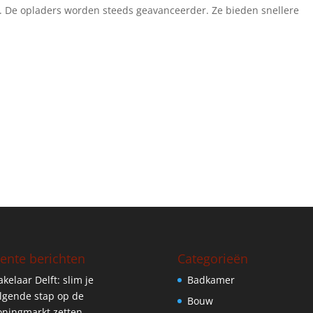
l. De opladers worden steeds geavanceerder. Ze bieden snellere
ente berichten
Categorieën
kelaar Delft: slim je
Badkamer
lgende stap op de
Bouw
ningmarkt zetten