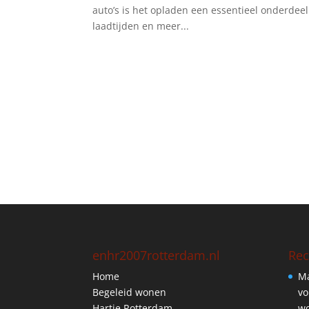
auto’s is het opladen een essentieel onderdee
laadtijden en meer...
enhr2007rotterdam.nl
Rec
Home
Ma
Begeleid wonen
vo
Hartje Rotterdam
wo