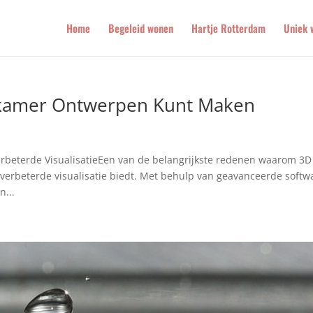
Home
Begeleid wonen
Hartje Rotterdam
Uniek 
kamer Ontwerpen Kunt Maken
beterde VisualisatieEen van de belangrijkste redenen waarom 3D
 verbeterde visualisatie biedt. Met behulp van geavanceerde softw
n...