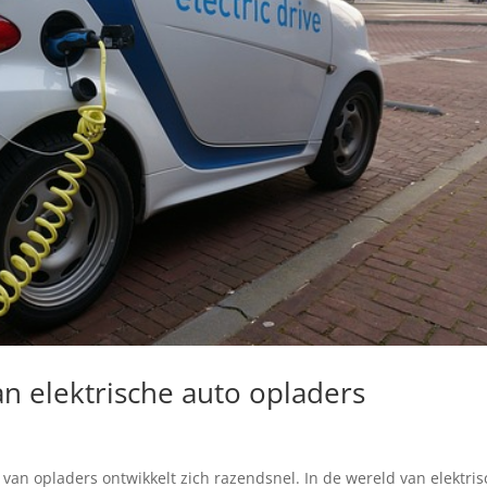
an elektrische auto opladers
e van opladers ontwikkelt zich razendsnel. In de wereld van elektri